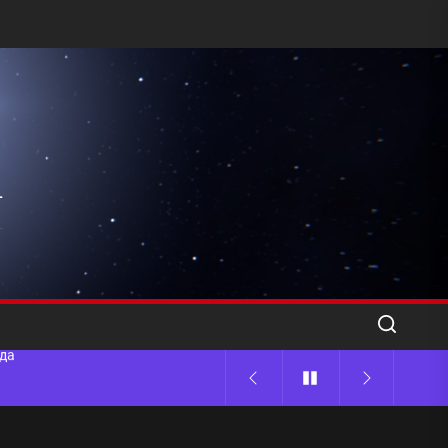
l
ода
 памятников