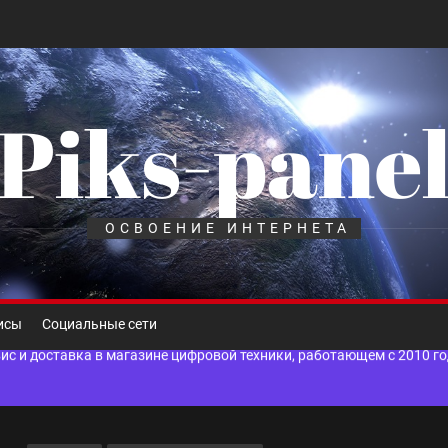
Piks-pane
шелек: принципы работы, риски и способы хранения криптовалют
лов для ногтевого сервиса, наращивания ресниц и депиляции
ОСВОЕНИЕ ИНТЕРНЕТА
 оптимизации для коммерческих веб-ресурсов
вис и доставка в магазине цифровой техники, работающем с 2010 г
исы
Социальные сети
мест захоронения: правила установки оград и методы реставрации
шелек: принципы работы, риски и способы хранения криптовалют