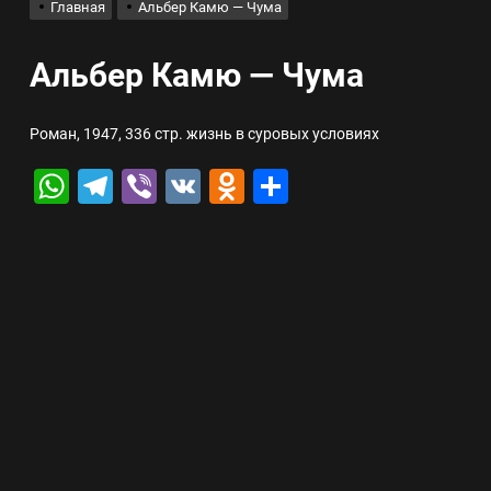
Главная
Альбер Камю — Чума
лов для ногтевого сервиса, наращивания ресниц и депиляции
Альбер Камю — Чума
 оптимизации для коммерческих веб-ресурсов
Роман, 1947, 336 стр. жизнь в суровых условиях
вис и доставка в магазине цифровой техники, работающем с 2010 г
WhatsApp
Telegram
Viber
VK
Odnoklassniki
Отправить
мест захоронения: правила установки оград и методы реставрации
шелек: принципы работы, риски и способы хранения криптовалют