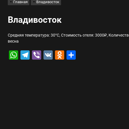
Главная
Владивосток
лов для ногтевого сервиса, наращивания ресниц и депиляции
Владивосток
 оптимизации для коммерческих веб-ресурсов
Средняя температура: 30°C, Стоимость отеля: 3000₽, Количеств
весна
вис и доставка в магазине цифровой техники, работающем с 2010 г
WhatsApp
Telegram
Viber
VK
Odnoklassniki
Отправить
мест захоронения: правила установки оград и методы реставрации
шелек: принципы работы, риски и способы хранения криптовалют