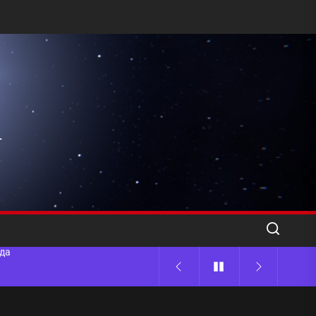
l
ода
 памятников