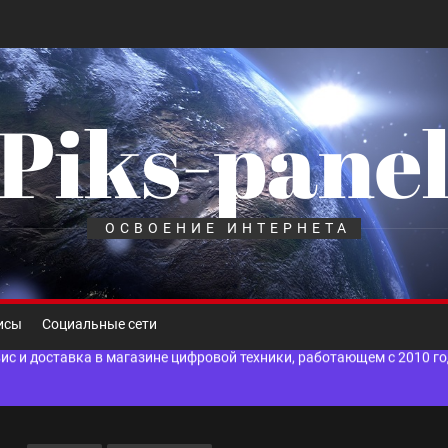
Piks-pane
шелек: принципы работы, риски и способы хранения криптовалют
лов для ногтевого сервиса, наращивания ресниц и депиляции
ОСВОЕНИЕ ИНТЕРНЕТА
 оптимизации для коммерческих веб-ресурсов
вис и доставка в магазине цифровой техники, работающем с 2010 г
исы
Социальные сети
мест захоронения: правила установки оград и методы реставрации
шелек: принципы работы, риски и способы хранения криптовалют