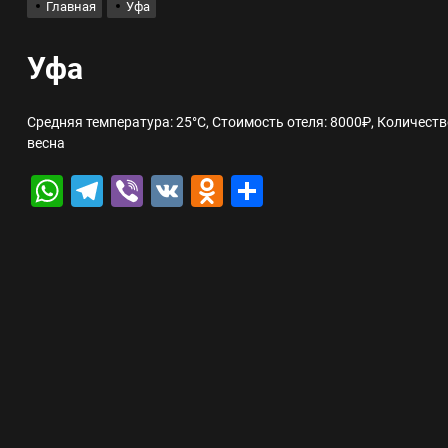
Главная
Уфа
лов для ногтевого сервиса, наращивания ресниц и депиляции
Уфа
 оптимизации для коммерческих веб-ресурсов
Средняя температура: 25°C, Стоимость отеля: 8000₽, Количеств
весна
вис и доставка в магазине цифровой техники, работающем с 2010 г
WhatsApp
Telegram
Viber
VK
Odnoklassniki
Отправить
мест захоронения: правила установки оград и методы реставрации
шелек: принципы работы, риски и способы хранения криптовалют