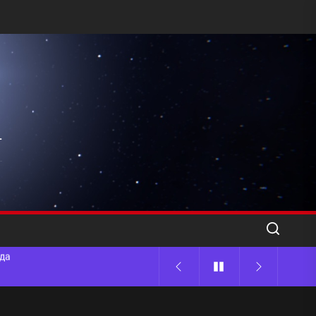
l
ода
 памятников