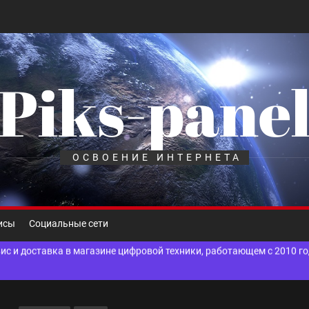
Piks-pane
шелек: принципы работы, риски и способы хранения криптовалют
лов для ногтевого сервиса, наращивания ресниц и депиляции
ОСВОЕНИЕ ИНТЕРНЕТА
 оптимизации для коммерческих веб-ресурсов
вис и доставка в магазине цифровой техники, работающем с 2010 г
исы
Социальные сети
мест захоронения: правила установки оград и методы реставрации
шелек: принципы работы, риски и способы хранения криптовалют