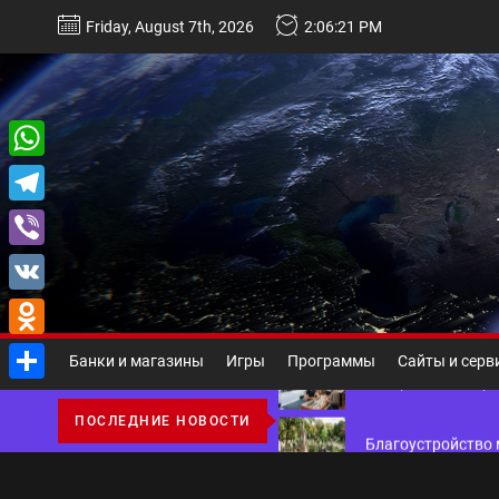
Перейти
Friday, August 7th, 2026
2:06:21 PM
к
содержимому
Некастодиальный криптоко
WhatsApp
Telegram
Виды и назначение материа
Viber
Основы поисковой
VK
Odnoklassniki
Ассортимент, сер
Банки и магазины
Игры
Программы
Сайты и серв
Отправить
Благоустройство 
ПОСЛЕДНИЕ НОВОСТИ
Некастодиальный криптоко