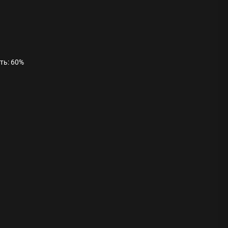
сть: 60%
ода
 памятников