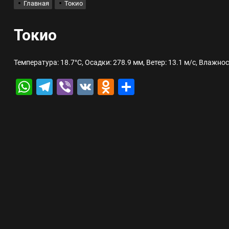
Главная
Токио
лов для ногтевого сервиса, наращивания ресниц и депиляции
Токио
 оптимизации для коммерческих веб-ресурсов
Температура: 18.7°C, Осадки: 278.9 мм, Ветер: 13.1 м/с, Влажно
вис и доставка в магазине цифровой техники, работающем с 2010 г
WhatsApp
Telegram
Viber
VK
Odnoklassniki
Отправить
мест захоронения: правила установки оград и методы реставрации
шелек: принципы работы, риски и способы хранения криптовалют