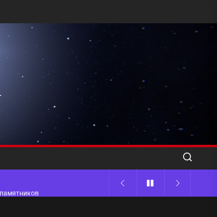
l
ода
 памятников