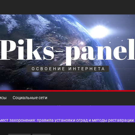
Piks-pane
шелек: принципы работы, риски и способы хранения криптовалют
лов для ногтевого сервиса, наращивания ресниц и депиляции
ОСВОЕНИЕ ИНТЕРНЕТА
 оптимизации для коммерческих веб-ресурсов
вис и доставка в магазине цифровой техники, работающем с 2010 г
исы
Социальные сети
мест захоронения: правила установки оград и методы реставрации
шелек: принципы работы, риски и способы хранения криптовалют