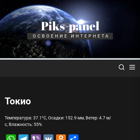
Перейти
к
содержимому
Piks-panel
ОСВОЕНИЕ ИНТЕРНЕТА
Токио
Температура: 37.1°C, Осадки: 152.9 мм, Ветер: 4.7 м/
с, Влажность: 55%
WhatsApp
Telegram
Viber
VK
Odnoklassniki
Отправить