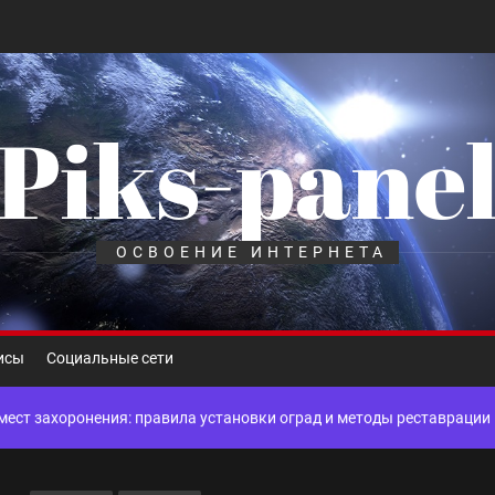
Piks-pane
шелек: принципы работы, риски и способы хранения криптовалют
лов для ногтевого сервиса, наращивания ресниц и депиляции
ОСВОЕНИЕ ИНТЕРНЕТА
 оптимизации для коммерческих веб-ресурсов
вис и доставка в магазине цифровой техники, работающем с 2010 г
исы
Социальные сети
мест захоронения: правила установки оград и методы реставрации
шелек: принципы работы, риски и способы хранения криптовалют