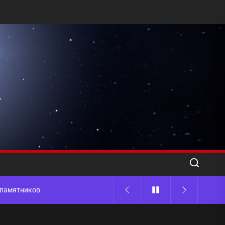
l
ода
 памятников