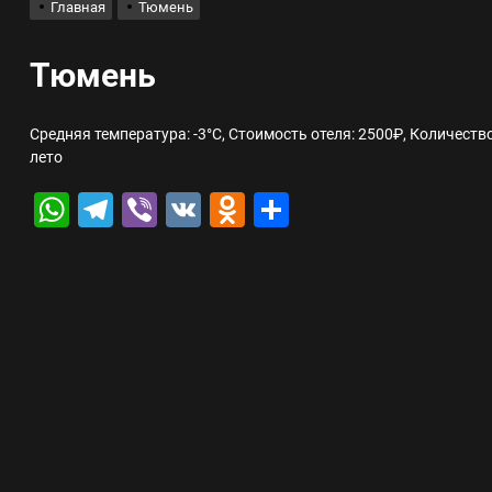
Главная
Тюмень
лов для ногтевого сервиса, наращивания ресниц и депиляции
Тюмень
 оптимизации для коммерческих веб-ресурсов
Средняя температура: -3°C, Стоимость отеля: 2500₽, Количеств
лето
вис и доставка в магазине цифровой техники, работающем с 2010 г
WhatsApp
Telegram
Viber
VK
Odnoklassniki
Отправить
мест захоронения: правила установки оград и методы реставрации
шелек: принципы работы, риски и способы хранения криптовалют