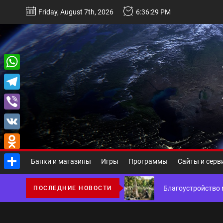
Перейти
Friday, August 7th, 2026
6:36:30 PM
к
содержимому
Некастодиальный криптоко
WhatsApp
Telegram
Виды и назначение материа
Viber
Основы поисковой
VK
Odnoklassniki
Ассортимент, сер
Банки и магазины
Игры
Программы
Сайты и серв
Отправить
Благоустройство 
ПОСЛЕДНИЕ НОВОСТИ
Некастодиальный криптоко