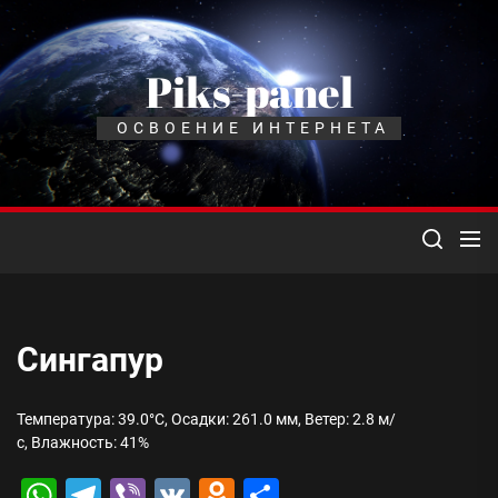
Перейти
к
содержимому
Piks-panel
ОСВОЕНИЕ ИНТЕРНЕТА
Сингапур
Температура: 39.0°C, Осадки: 261.0 мм, Ветер: 2.8 м/
с, Влажность: 41%
WhatsApp
Telegram
Viber
VK
Odnoklassniki
Отправить