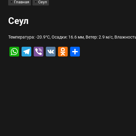
Главная
Сеул
лов для ногтевого сервиса, наращивания ресниц и депиляции
Сеул
 оптимизации для коммерческих веб-ресурсов
Температура: -20.9°C, Осадки: 16.6 мм, Ветер: 2.9 м/с, Влажност
вис и доставка в магазине цифровой техники, работающем с 2010 г
WhatsApp
Telegram
Viber
VK
Odnoklassniki
Отправить
мест захоронения: правила установки оград и методы реставрации
шелек: принципы работы, риски и способы хранения криптовалют