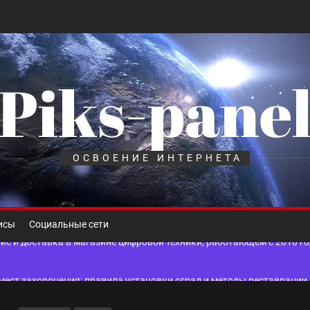
Piks-pane
шелек: принципы работы, риски и способы хранения криптовалют
лов для ногтевого сервиса, наращивания ресниц и депиляции
ОСВОЕНИЕ ИНТЕРНЕТА
 оптимизации для коммерческих веб-ресурсов
вис и доставка в магазине цифровой техники, работающем с 2010 г
исы
Социальные сети
мест захоронения: правила установки оград и методы реставрации
шелек: принципы работы, риски и способы хранения криптовалют