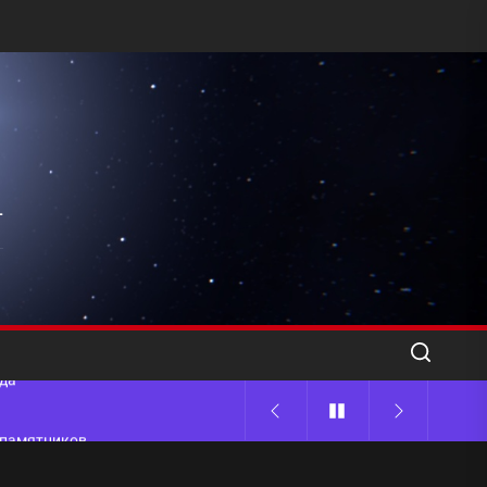
l
ода
 памятников