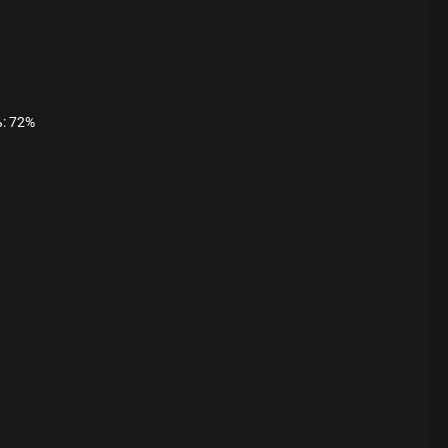
ь: 72%
ода
 памятников