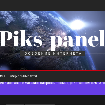
Piks-pane
шелек: принципы работы, риски и способы хранения криптовалют
лов для ногтевого сервиса, наращивания ресниц и депиляции
ОСВОЕНИЕ ИНТЕРНЕТА
 оптимизации для коммерческих веб-ресурсов
вис и доставка в магазине цифровой техники, работающем с 2010 г
исы
Социальные сети
мест захоронения: правила установки оград и методы реставрации
шелек: принципы работы, риски и способы хранения криптовалют