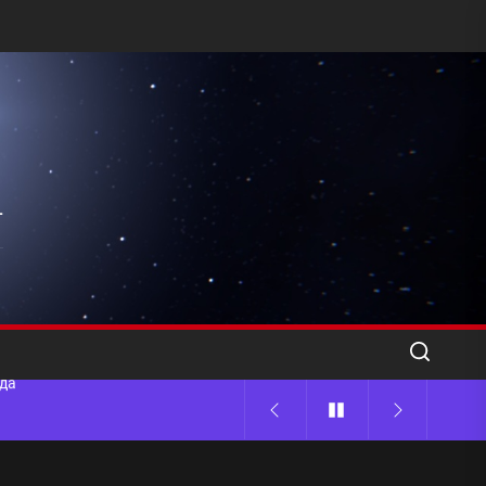
l
ода
 памятников