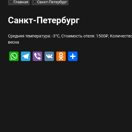
Главная
Санкт-Петербург
лов для ногтевого сервиса, наращивания ресниц и депиляции
Санкт-Петербург
 оптимизации для коммерческих веб-ресурсов
Средняя температура: -3°C, Стоимость отеля: 1500₽, Количеств
весна
вис и доставка в магазине цифровой техники, работающем с 2010 г
WhatsApp
Telegram
Viber
VK
Odnoklassniki
Отправить
мест захоронения: правила установки оград и методы реставрации
шелек: принципы работы, риски и способы хранения криптовалют