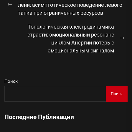
по
лени: асимптотическое поведение левого
Предыдущая
записям
тапка при ограниченных ресурсов
запись:
Топологическая электродинамика
страсти: эмоциональный резонанс
Сл
циклом Анергии потерь с
зап
эмоциональным сигналом
Поиск
Поиск
Последние Публикации