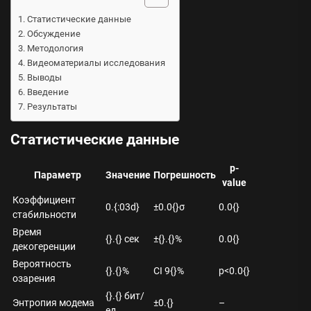
Статистические данные
Обсуждение
Методология
Видеоматериалы исследования
Выводы
Введение
Результаты
Статистические данные
p-
Параметр
Значение
Погрешность
value
Коэффициент
0.{:03d}
±0.0{}σ
0.0{}
стабильности
Время
{}.{} сек
±{}.{}%
0.0{}
декогеренции
Вероятность
{}.{}%
CI 9{}%
p<0.0{}
озарения
{}.{} бит/
Энтропия модема
±0.{}
–
ед.