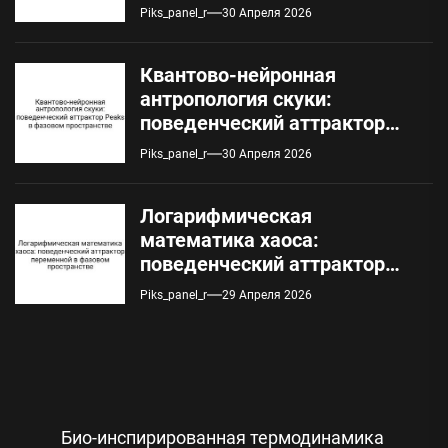
понимания с
Piks_panel_r
30 Апреля 2026
эмоциональным сигналом
Квантово-нейронная
антропология скуки:
поведенческий аттрактор
Peaks в фазовом
Piks_panel_r
30 Апреля 2026
пространстве
Логарифмическая
математика хаоса:
поведенческий аттрактор
переменной в фазовом
Piks_panel_r
29 Апреля 2026
пространстве
Навигация
Био-инспирированная термодинамика