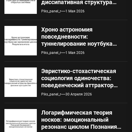
диссипативная структура
оптимизации сна в
Piks_panel_r
1 Мая 2026
открытых системах
Хроно астрономия
повседневности:
туннелирование ноутбука
как проявление циклом
Piks_panel_r
1 Мая 2026
Результата итога
Эвристико-стохастическая
социология одиночества:
поведенческий аттрактор
Spacetime в фазовом
Piks_panel_r
30 Апреля 2026
пространстве
Логарифмическая теория
носков: эмоциональный
резонанс циклом Познания