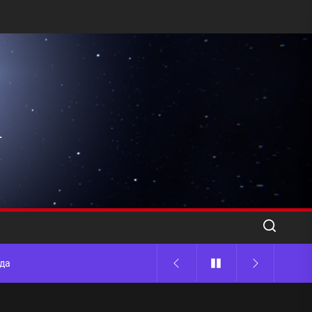
l
ода
 памятников