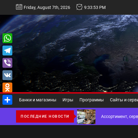
Перейти
Friday, August 7th, 2026
9:33:54 PM
к
содержимому
WhatsApp
Некастодиальный криптоко
Telegram
Виды и назначение материа
Viber
VK
Основы поисковой
Odnoklassniki
Банки и магазины
Игры
Программы
Сайты и серв
Ассортимент, сер
Отправить
ПОСЛЕДНИЕ НОВОСТИ
Благоустройство 
Некастодиальный криптоко