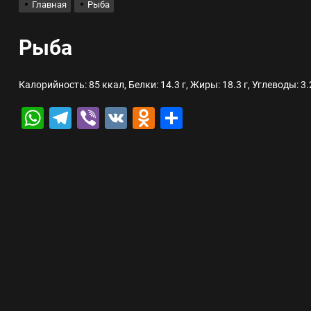
Главная
Рыба
лов для ногтевого сервиса, наращивания ресниц и депиляции
Рыба
 оптимизации для коммерческих веб-ресурсов
Калорийность: 85 ккал, Белки: 14.3 г, Жиры: 18.3 г, Углеводы: 3.
WhatsApp
Telegram
Viber
VK
Odnoklassniki
Отправить
вис и доставка в магазине цифровой техники, работающем с 2010 г
мест захоронения: правила установки оград и методы реставрации
шелек: принципы работы, риски и способы хранения криптовалют