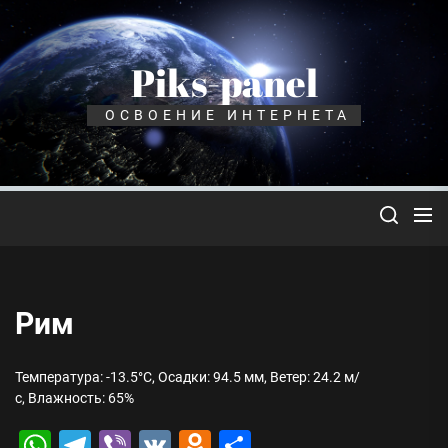
Перейти
к
содержимому
Piks-panel
ОСВОЕНИЕ ИНТЕРНЕТА
Рим
Температура: -13.5°C, Осадки: 94.5 мм, Ветер: 24.2 м/
с, Влажность: 65%
WhatsApp
Telegram
Viber
VK
Odnoklassniki
Отправить