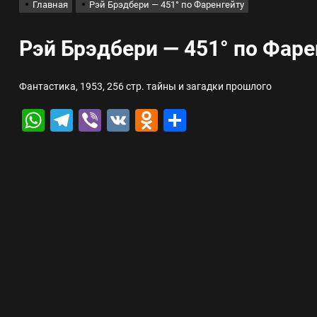
Главная
Рэй Брэдбери — 451° по Фаренгейту
лов для ногтевого сервиса, наращивания ресниц и депиляции
Рэй Брэдбери — 451° по Фаре
 оптимизации для коммерческих веб-ресурсов
Фантастика, 1953, 256 стр. тайны и загадки прошлого
вис и доставка в магазине цифровой техники, работающем с 2010 г
WhatsApp
Telegram
Viber
VK
Odnoklassniki
Отправить
мест захоронения: правила установки оград и методы реставрации
шелек: принципы работы, риски и способы хранения криптовалют