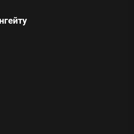
нгейту
ода
 памятников