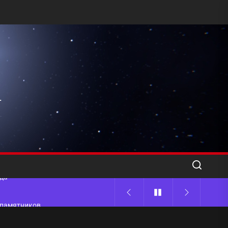
l
ода
 памятников