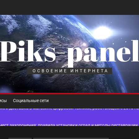
Piks-pane
шелек: принципы работы, риски и способы хранения криптовалют
лов для ногтевого сервиса, наращивания ресниц и депиляции
ОСВОЕНИЕ ИНТЕРНЕТА
 оптимизации для коммерческих веб-ресурсов
вис и доставка в магазине цифровой техники, работающем с 2010 г
исы
Социальные сети
мест захоронения: правила установки оград и методы реставрации
шелек: принципы работы, риски и способы хранения криптовалют