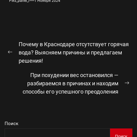
Piks_panel_r
1 Ноября 2024
Навигация
Почему в Краснодаре отсутствует горячая
по
вода? Выясняем причины и предлагаем
Предыдущая
записям
решения!
запись:
При похудении вес остановился —
разбираемся в причинах и находим
Сл
способы его успешного преодоления
зап
Поиск
Поиск