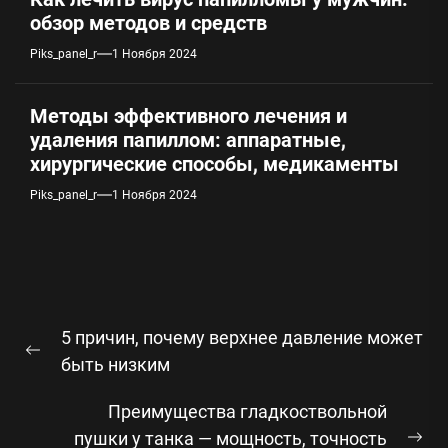
обзор методов и средств
Piks_panel_r
1 Ноября 2024
Методы эффективного лечения и
удаления папиллом: аппаратные,
хирургические способы, медикаменты
Piks_panel_r
1 Ноября 2024
Навигация
5 причин, почему верхнее давление может
по
Предыдущая
быть низким
записям
запись:
Преимущества гладкоствольной
пушки у танка — мощность, точность