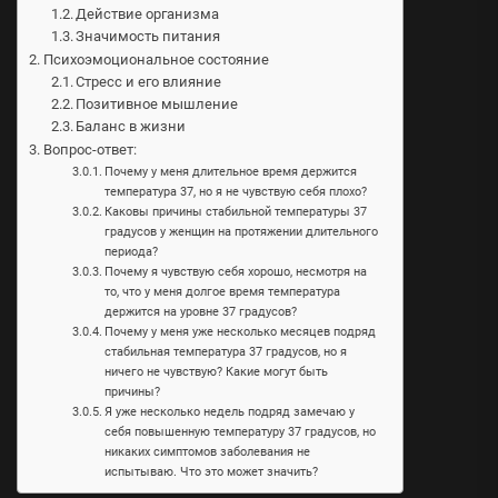
Действие организма
Значимость питания
Психоэмоциональное состояние
Стресс и его влияние
Позитивное мышление
Баланс в жизни
Вопрос-ответ:
Почему у меня длительное время держится
температура 37, но я не чувствую себя плохо?
Каковы причины стабильной температуры 37
градусов у женщин на протяжении длительного
периода?
Почему я чувствую себя хорошо, несмотря на
то, что у меня долгое время температура
держится на уровне 37 градусов?
Почему у меня уже несколько месяцев подряд
стабильная температура 37 градусов, но я
ничего не чувствую? Какие могут быть
причины?
Я уже несколько недель подряд замечаю у
себя повышенную температуру 37 градусов, но
никаких симптомов заболевания не
испытываю. Что это может значить?