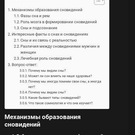
Механизмы образования сновидений
Фазы сна и рем
Роль мозга в формировании сновидений
Сны и подсознание
Интересные факты о снах и сновидениях
Сны и их связь с реальностью
Различия между сновидениями мужчин и
женщин
Лечебная роль сновидений
Вопрос-ответ:
Почему мы видим сны?
Может ли сон влиять на наше здоровье?
Почему мы иногда помним свои сны, а иногда
нет?
Почему мы видим сны?
Какие бывают типы сновидений?
Что такое сомнология и что она изучает?
Механизмы образования
сновидений