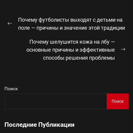
Навигация
Почему футболисты выходят с детьми на
по
Предыдущая
поле — причины и значение этой традиции
записям
запись:
Почему шелушится кожа на лбу —
основные причины и эффективные
Сл
способы решения проблемы
зап
Поиск
Поиск
Последние Публикации