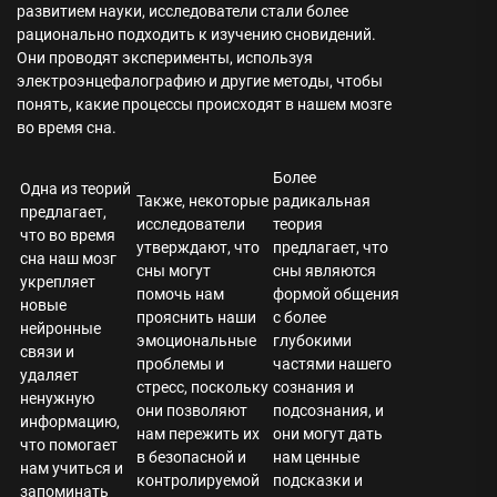
развитием науки, исследователи стали более
рационально подходить к изучению сновидений.
Они проводят эксперименты, используя
электроэнцефалографию и другие методы, чтобы
понять, какие процессы происходят в нашем мозге
во время сна.
Более
Одна из теорий
Также, некоторые
радикальная
предлагает,
исследователи
теория
что во время
утверждают, что
предлагает, что
сна наш мозг
сны могут
сны являются
укрепляет
помочь нам
формой общения
новые
прояснить наши
с более
нейронные
эмоциональные
глубокими
связи и
проблемы и
частями нашего
удаляет
стресс, поскольку
сознания и
ненужную
они позволяют
подсознания, и
информацию,
нам пережить их
они могут дать
что помогает
в безопасной и
нам ценные
нам учиться и
контролируемой
подсказки и
запоминать