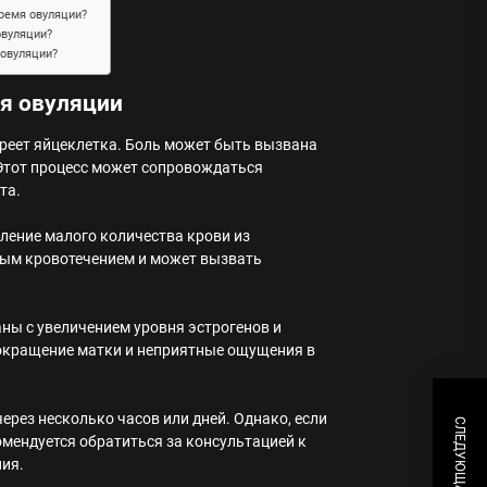
ремя овуляции?
овуляции?
 овуляции?
я овуляции
зреет яйцеклетка. Боль может быть вызвана
Этот процесс может сопровождаться
та.
ление малого количества крови из
ным кровотечением и может вызвать
аны с увеличением уровня эстрогенов и
сокращение матки и неприятные ощущения в
ерез несколько часов или дней. Однако, если
мендуется обратиться за консультацией к
ния.