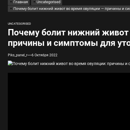
Главная
Uncategorised
Почему болит нижний живот во время овуляции — причины и с
лов для ногтевого сервиса, наращивания ресниц и депиляции
UNCATEGORISED
 оптимизации для коммерческих веб-ресурсов
Почему болит нижний живот 
причины и симптомы для ут
вис и доставка в магазине цифровой техники, работающем с 2010 г
Piks_panel_r
6 Октября 2022
мест захоронения: правила установки оград и методы реставрации
шелек: принципы работы, риски и способы хранения криптовалют