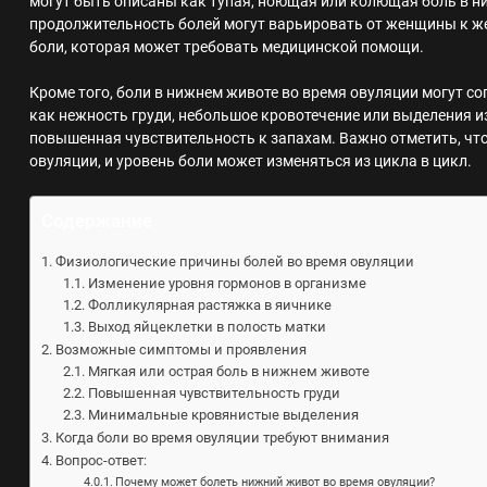
могут быть описаны как тупая, ноющая или колющая боль в н
продолжительность болей могут варьировать от женщины к же
боли, которая может требовать медицинской помощи.
Кроме того, боли в нижнем животе во время овуляции могут с
как нежность груди, небольшое кровотечение или выделения и
повышенная чувствительность к запахам. Важно отметить, чт
овуляции, и уровень боли может изменяться из цикла в цикл.
Содержание
Физиологические причины болей во время овуляции
Изменение уровня гормонов в организме
Фолликулярная растяжка в яичнике
Выход яйцеклетки в полость матки
Возможные симптомы и проявления
Мягкая или острая боль в нижнем животе
Повышенная чувствительность груди
Минимальные кровянистые выделения
Когда боли во время овуляции требуют внимания
Вопрос-ответ:
Почему может болеть нижний живот во время овуляции?