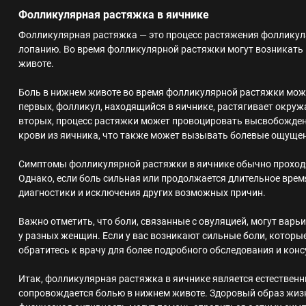
Фолликулярная растяжка в яичнике
Фолликулярная растяжка — это процесс растяжения фолликула
лопанию. Во время фолликулярной растяжки могут возникать
животе.
Боль в нижнем животе во время фолликулярной растяжки мож
первых, фолликул, находящийся в яичнике, растягивает окру
вторых, процесс растяжки может провоцировать высвобожден
крови из яичника, что также может вызывать болевые ощуще
Симптомы фолликулярной растяжки в яичнике обычно проходя
Однако, если боль сильная или продолжается длительное врем
диагностики и исключения других возможных причин.
Важно отметить, что боли, связанные с овуляцией, могут вар
у разных женщин. Если у вас возникают сильные боли, котор
обратитесь к врачу для более подробного обследования и кон
Итак, фолликулярная растяжка в яичнике является естествен
сопровождается болью в нижнем животе. Здоровый образ жизн