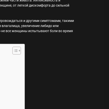
ижней части живота. Интенсивность и
нщине, от легкой дискомфорта до сильной
опровождаться и другими симптомами, такими
з влагалища, увеличение либидо или
о не все женщины испытывают боли во время