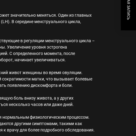
СЛЕДУЮЩАЯ ЗАПИСЬ
ожет значительно меняться. Один из главных
(LH). В середине менструального цикла,
аствующие в регуляции менструального цикла –
ы. Увеличение уровня эстрогена
ией. С определенного момента, после
оборот, начинает увеличиваться.
жний живот женщины во время овуляции.
й сократимости матки, что вызывает болевые
ать появлению дискомфорта и боли.
ящую боль внизу живота, а у других
ться несколько часов или даже дней.
ся нормальным физиологическим процессом.
даются другими симптомами, такими как
я к врачу для более подробного обследования.