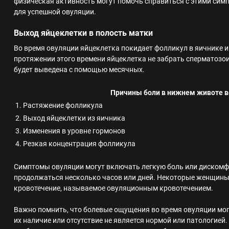
физическая активность могут помочь справиться с этими сим
для успешной овуляции.
Выход яйцеклетки в полость матки
Во время овуляции яйцеклетка покидает фолликул в яичнике и
протяжении этого времени яйцеклетка не забрать сперматозои
будет выведена с помощью месячных.
Причины боли в нижнем животе в
1. Растяжение фолликула
2. Выход яйцеклетки из яичника
3. Изменения в уровне гормонов
4. Резкая концентрация фолликула
Симптомы овуляции могут включать легкую боль или дискомф
продолжаться несколько часов или дней. Некоторые женщины
кровотечение, называемое овуляционным кровотечением.
Важно помнить, что болевые ощущения во время овуляции мо
их наличие или отсутствие не является нормой или патологией