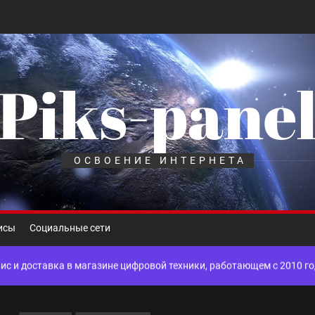
Piks-pane
шелек: принципы работы, риски и способы хранения криптовалют
лов для ногтевого сервиса, наращивания ресниц и депиляции
ОСВОЕНИЕ ИНТЕРНЕТА
 оптимизации для коммерческих веб-ресурсов
вис и доставка в магазине цифровой техники, работающем с 2010 г
исы
Социальные сети
мест захоронения: правила установки оград и методы реставрации
шелек: принципы работы, риски и способы хранения криптовалют