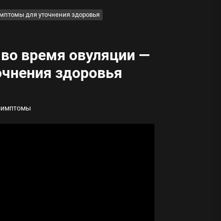
имптомы для уточнения здоровья
во время овуляции —
очнения здоровья
ода
 памятников