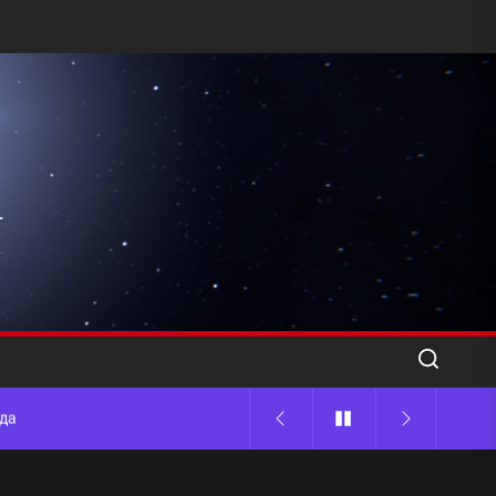
l
ода
 памятников