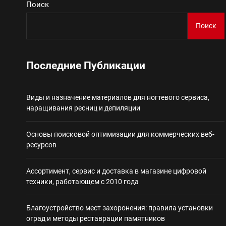
Поиск
Виды и назначение материа
Поиск
Основы поисковой
Последние Публикации
Ассортимент, сер
Виды и назначение материалов для ногтевого сервиса,
Благоустройство 
наращивания ресниц и депиляции
Некастодиальный криптоко
Основы поисковой оптимизации для коммерческих веб-
ресурсов
Ассортимент, сервис и доставка в магазине цифровой
техники, работающем с 2010 года
Благоустройство мест захоронения: правила установки
оград и методы реставрации памятников