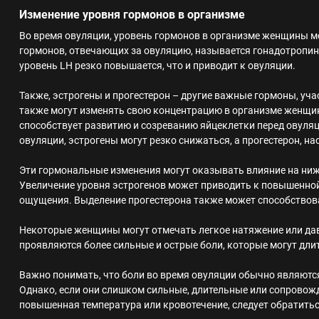
Изменение уровня гормонов в организме
Во время овуляции, уровень гормонов в организме женщины м
гормонов, отвечающих за овуляцию, называется гонадотропин 
уровень LH резко повышается, что и приводит к овуляции.
Также, эстрогены и прогестерон – другие важные гормоны, уч
также могут изменять свою концентрацию в организме женщин
способствует развитию и созреванию яйцеклетки перед овуляц
овуляции, эстрогены могут резко снижаться, а прогестерон, на
Эти гормональные изменения могут оказывать влияние на ни
Увеличение уровня эстрогенов может приводить к повышенно
ощущения. Выделение прогестерона также может способствов
Некоторые женщины могут отмечать легкое натяжение или дав
проявляются более сильные и острые боли, которые могут дли
Важно понимать, что боли во время овуляции обычно являют
Однако, если они слишком сильные, длительные или сопровож
повышенная температура или кровотечение, следует обратитьс