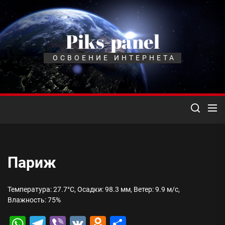
Перейти
к
содержимому
Piks-panel
ОСВОЕНИЕ ИНТЕРНЕТА
Париж
Температура: 27.7°C, Осадки: 98.3 мм, Ветер: 9.9 м/с,
Влажность: 75%
WhatsApp
Telegram
Viber
VK
Odnoklassniki
Отправить