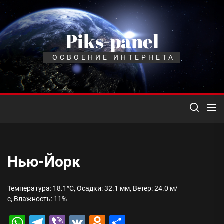
Перейти
к
содержимому
Piks-panel
ОСВОЕНИЕ ИНТЕРНЕТА
Нью-Йорк
Температура: 18.1°C, Осадки: 32.1 мм, Ветер: 24.0 м/
с, Влажность: 11%
WhatsApp
Telegram
Viber
VK
Odnoklassniki
Отправить