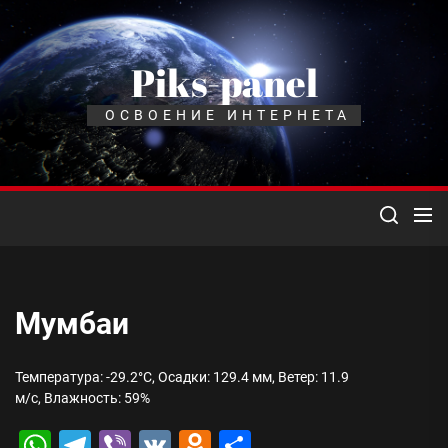
Перейти
к
содержимому
Piks-panel
ОСВОЕНИЕ ИНТЕРНЕТА
Мумбаи
Температура: -29.2°C, Осадки: 129.4 мм, Ветер: 11.9
м/с, Влажность: 59%
WhatsApp
Telegram
Viber
VK
Odnoklassniki
Отправить