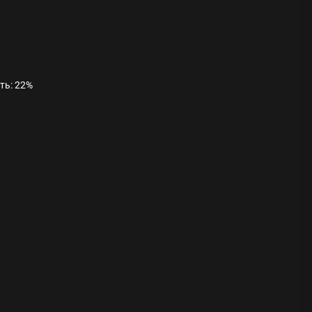
сть: 22%
ода
 памятников