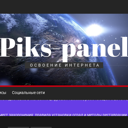
Piks-pane
шелек: принципы работы, риски и способы хранения криптовалют
лов для ногтевого сервиса, наращивания ресниц и депиляции
ОСВОЕНИЕ ИНТЕРНЕТА
 оптимизации для коммерческих веб-ресурсов
вис и доставка в магазине цифровой техники, работающем с 2010 г
исы
Социальные сети
мест захоронения: правила установки оград и методы реставрации
шелек: принципы работы, риски и способы хранения криптовалют