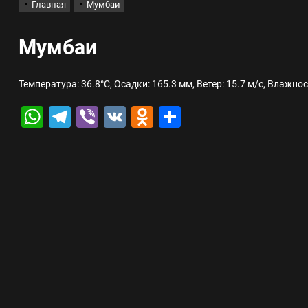
Главная
Мумбаи
лов для ногтевого сервиса, наращивания ресниц и депиляции
Мумбаи
 оптимизации для коммерческих веб-ресурсов
Температура: 36.8°C, Осадки: 165.3 мм, Ветер: 15.7 м/с, Влажно
вис и доставка в магазине цифровой техники, работающем с 2010 г
WhatsApp
Telegram
Viber
VK
Odnoklassniki
Отправить
мест захоронения: правила установки оград и методы реставрации
шелек: принципы работы, риски и способы хранения криптовалют