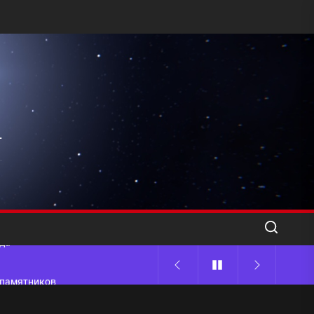
l
ода
 памятников