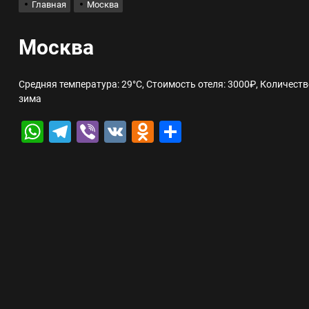
Главная
Москва
лов для ногтевого сервиса, наращивания ресниц и депиляции
Москва
 оптимизации для коммерческих веб-ресурсов
Средняя температура: 29°C, Стоимость отеля: 3000₽, Количеств
зима
вис и доставка в магазине цифровой техники, работающем с 2010 г
WhatsApp
Telegram
Viber
VK
Odnoklassniki
Отправить
мест захоронения: правила установки оград и методы реставрации
шелек: принципы работы, риски и способы хранения криптовалют