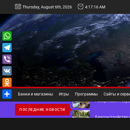
Перейти
Thursday, August 6th, 2026
4:17:17 AM
к
содержимому
Некастодиальный криптоко
WhatsApp
Telegram
Виды и назначение материа
Viber
Основы поисковой
VK
Odnoklassniki
Ассортимент, сер
Банки и магазины
Игры
Программы
Сайты и серв
Отправить
Благоустройство 
ПОСЛЕДНИЕ НОВОСТИ
Некастодиальный криптоко