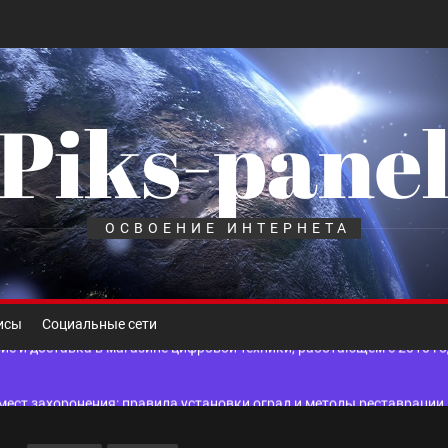
Piks-pane
шелек: принципы работы, риски и способы хранения криптовалют
лов для ногтевого сервиса, наращивания ресниц и депиляции
ОСВОЕНИЕ ИНТЕРНЕТА
 оптимизации для коммерческих веб-ресурсов
вис и доставка в магазине цифровой техники, работающем с 2010 г
исы
Социальные сети
мест захоронения: правила установки оград и методы реставрации
шелек: принципы работы, риски и способы хранения криптовалют