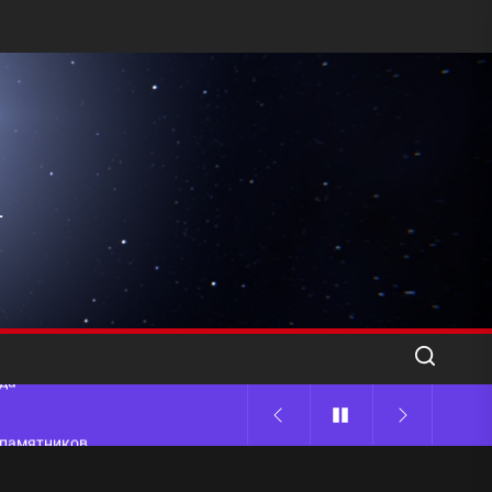
l
ода
 памятников