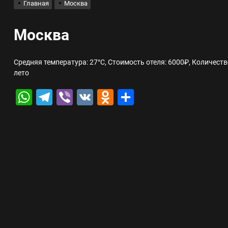
Главная
Москва
лов для ногтевого сервиса, наращивания ресниц и депиляции
Москва
 оптимизации для коммерческих веб-ресурсов
Средняя температура: 27°C, Стоимость отеля: 6000₽, Количеств
лето
вис и доставка в магазине цифровой техники, работающем с 2010 г
WhatsApp
Telegram
Viber
VK
Odnoklassniki
Отправить
мест захоронения: правила установки оград и методы реставрации
шелек: принципы работы, риски и способы хранения криптовалют