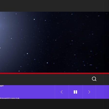
l
ода
 памятников