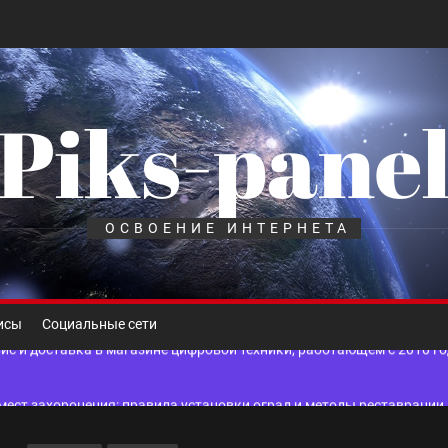
Piks-pane
шелек: принципы работы, риски и способы хранения криптовалют
лов для ногтевого сервиса, наращивания ресниц и депиляции
ОСВОЕНИЕ ИНТЕРНЕТА
 оптимизации для коммерческих веб-ресурсов
вис и доставка в магазине цифровой техники, работающем с 2010 г
исы
Социальные сети
мест захоронения: правила установки оград и методы реставрации
шелек: принципы работы, риски и способы хранения криптовалют