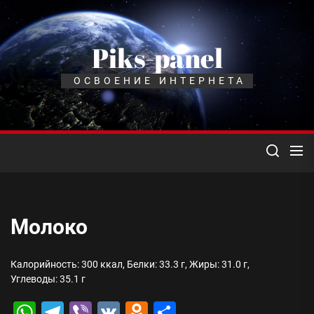
Перейти
к
содержимому
Piks-panel
ОСВОЕНИЕ ИНТЕРНЕТА
Молоко
Калорийность: 300 ккал, Белки: 33.3 г, Жиры: 31.0 г,
Углеводы: 35.1 г
WhatsApp
Telegram
Viber
VK
Odnoklassniki
Отправить