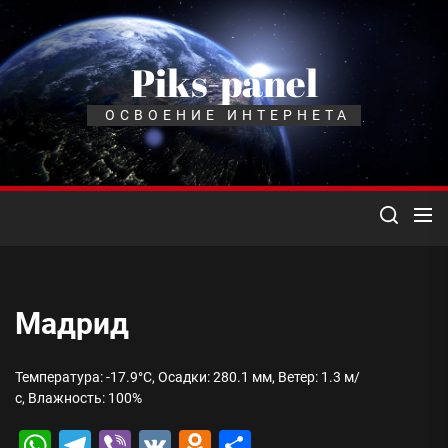
Перейти
к
содержимому
Piks-panel
ОСВОЕНИЕ ИНТЕРНЕТА
Мадрид
Температура: -17.9°C, Осадки: 280.1 мм, Ветер: 1.3 м/
с, Влажность: 100%
WhatsApp
Telegram
Viber
VK
Odnoklassniki
Отправить