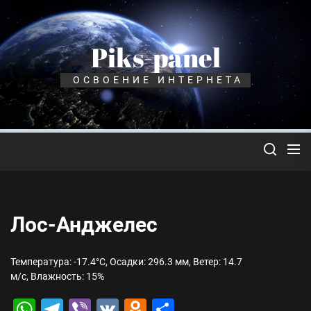
Перейти
к
содержимому
Piks-panel
ОСВОЕНИЕ ИНТЕРНЕТА
Лос-Анджелес
Температура: -17.4°C, Осадки: 296.3 мм, Ветер: 14.7
м/с, Влажность: 15%
WhatsApp
Telegram
Viber
VK
Odnoklassniki
Отправить