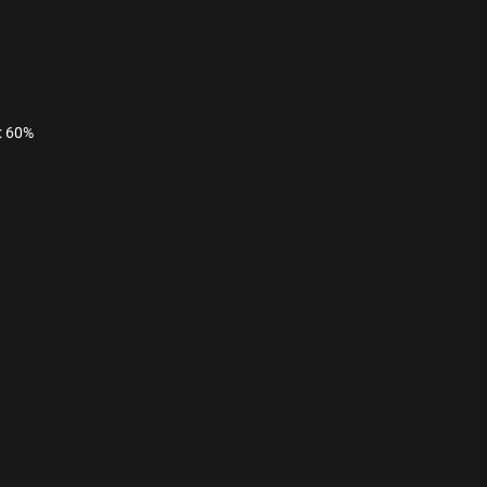
: 60%
ода
 памятников