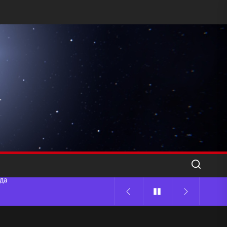
l
ода
 памятников