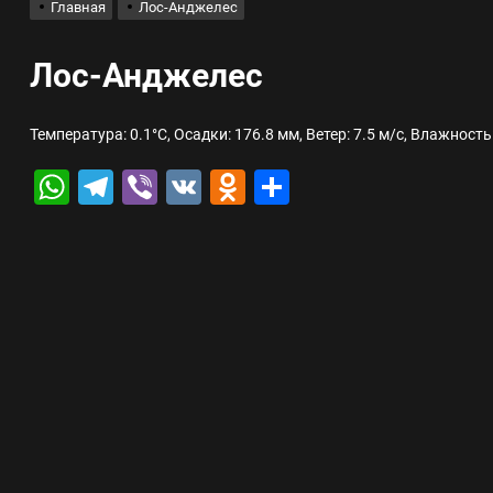
Главная
Лос-Анджелес
лов для ногтевого сервиса, наращивания ресниц и депиляции
Лос-Анджелес
 оптимизации для коммерческих веб-ресурсов
Температура: 0.1°C, Осадки: 176.8 мм, Ветер: 7.5 м/с, Влажность
вис и доставка в магазине цифровой техники, работающем с 2010 г
WhatsApp
Telegram
Viber
VK
Odnoklassniki
Отправить
мест захоронения: правила установки оград и методы реставрации
шелек: принципы работы, риски и способы хранения криптовалют