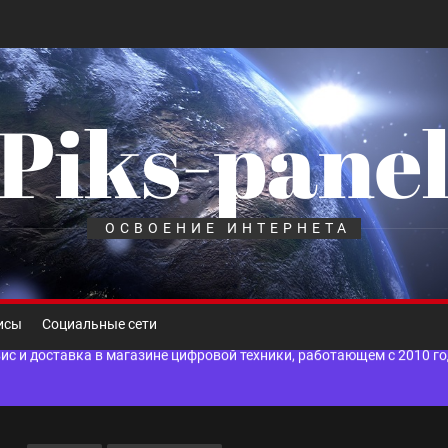
Piks-pane
шелек: принципы работы, риски и способы хранения криптовалют
лов для ногтевого сервиса, наращивания ресниц и депиляции
ОСВОЕНИЕ ИНТЕРНЕТА
 оптимизации для коммерческих веб-ресурсов
вис и доставка в магазине цифровой техники, работающем с 2010 г
исы
Социальные сети
мест захоронения: правила установки оград и методы реставрации
шелек: принципы работы, риски и способы хранения криптовалют