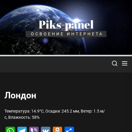
Перейти
к
содержимому
Piks-panel
ОСВОЕНИЕ ИНТЕРНЕТА
Лондон
Температура: 14.9°C, Осадки: 245.2 мм, Ветер: 1.5 м/
с, Влажность: 58%
WhatsApp
Telegram
Viber
VK
Odnoklassniki
Отправить