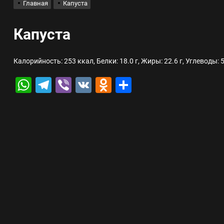
Главная
Капуста
лов для ногтевого сервиса, наращивания ресниц и депиляции
Капуста
 оптимизации для коммерческих веб-ресурсов
Калорийность: 253 ккал, Белки: 18.0 г, Жиры: 22.6 г, Углеводы: 5
вис и доставка в магазине цифровой техники, работающем с 2010 г
WhatsApp
Telegram
Viber
VK
Odnoklassniki
Отправить
мест захоронения: правила установки оград и методы реставрации
шелек: принципы работы, риски и способы хранения криптовалют