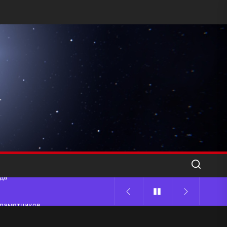
l
ода
 памятников