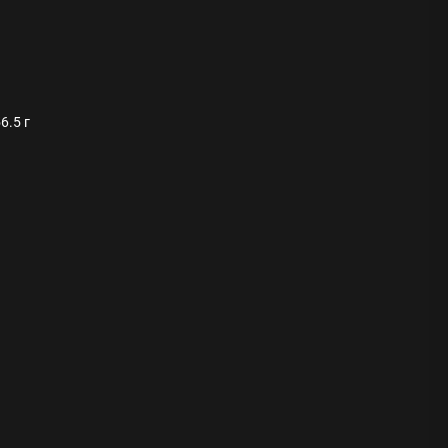
6.5 г
ода
 памятников