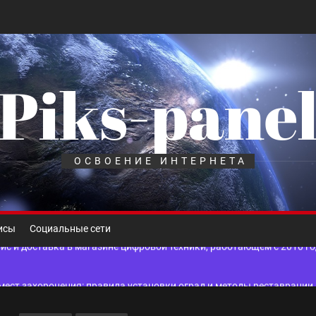
Piks-pane
шелек: принципы работы, риски и способы хранения криптовалют
лов для ногтевого сервиса, наращивания ресниц и депиляции
ОСВОЕНИЕ ИНТЕРНЕТА
 оптимизации для коммерческих веб-ресурсов
вис и доставка в магазине цифровой техники, работающем с 2010 г
исы
Социальные сети
мест захоронения: правила установки оград и методы реставрации
шелек: принципы работы, риски и способы хранения криптовалют