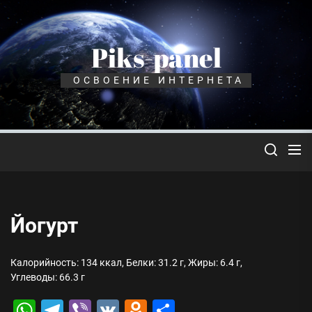
Перейти
к
содержимому
Piks-panel
ОСВОЕНИЕ ИНТЕРНЕТА
Йогурт
Калорийность: 134 ккал, Белки: 31.2 г, Жиры: 6.4 г,
Углеводы: 66.3 г
WhatsApp
Telegram
Viber
VK
Odnoklassniki
Отправить