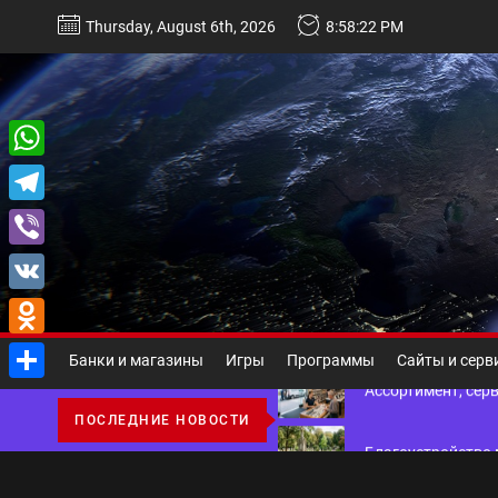
Перейти
Thursday, August 6th, 2026
8:58:23 PM
к
содержимому
Некастодиальный криптоко
WhatsApp
Telegram
Виды и назначение материа
Viber
Основы поисковой
VK
Odnoklassniki
Ассортимент, сер
Банки и магазины
Игры
Программы
Сайты и серв
Отправить
Благоустройство 
ПОСЛЕДНИЕ НОВОСТИ
Некастодиальный криптоко