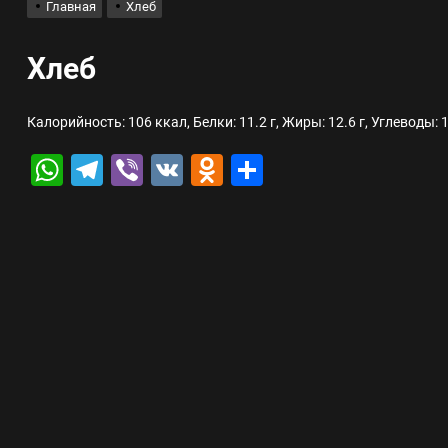
Главная
Хлеб
лов для ногтевого сервиса, наращивания ресниц и депиляции
Хлеб
 оптимизации для коммерческих веб-ресурсов
Калорийность: 106 ккал, Белки: 11.2 г, Жиры: 12.6 г, Углеводы: 1
вис и доставка в магазине цифровой техники, работающем с 2010 г
WhatsApp
Telegram
Viber
VK
Odnoklassniki
Отправить
мест захоронения: правила установки оград и методы реставрации
шелек: принципы работы, риски и способы хранения криптовалют