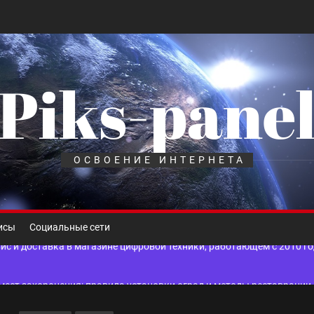
Piks-pane
шелек: принципы работы, риски и способы хранения криптовалют
лов для ногтевого сервиса, наращивания ресниц и депиляции
ОСВОЕНИЕ ИНТЕРНЕТА
 оптимизации для коммерческих веб-ресурсов
вис и доставка в магазине цифровой техники, работающем с 2010 г
исы
Социальные сети
мест захоронения: правила установки оград и методы реставрации
шелек: принципы работы, риски и способы хранения криптовалют