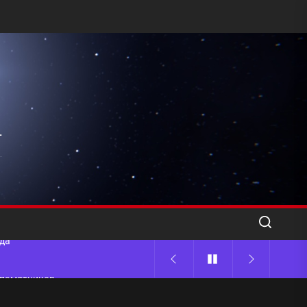
l
ода
 памятников