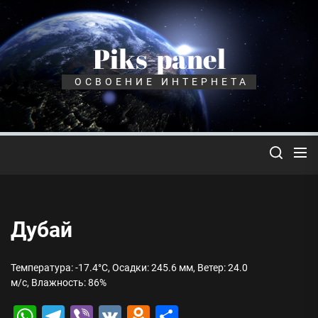
Перейти
к
содержимому
Piks-panel
ОСВОЕНИЕ ИНТЕРНЕТА
Дубай
Температура: -17.4°C, Осадки: 245.6 мм, Ветер: 24.0
м/с, Влажность: 86%
WhatsApp
Telegram
Viber
VK
Odnoklassniki
Отправить