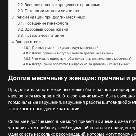
Воспалительные процессы в организме
Патологии матки и яичников
Рекомендации при долгих месячных
Посещение гинеколога
Здоровый образ жизни
Правильное питание
Вопрос-ответ:
Почему у меня так долго идут месячные?
Какие причины могут вызывать долгие месячные?
Что можно сделать, чтобы сократить длительность месячных?
Когда нужно обратиться к врачу из-за длительных месячных?
Долгие месячные у женщин: причины и 
Продолжительность месячных может быть разной, и варьироват
называются меноррагией. Это состояние может быть вызван
гормональные нарушения, нарушения работы щитовидной желе
также некоторые другие патологии.
Сильные и долгие месячные могут привести к анемии, из-за п
устранить эту проблему, необходимо обратиться к врачу, ко
Однако есть несколько рекомендаций, которые могут помочь 