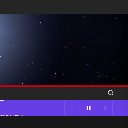
l
ода
 памятников