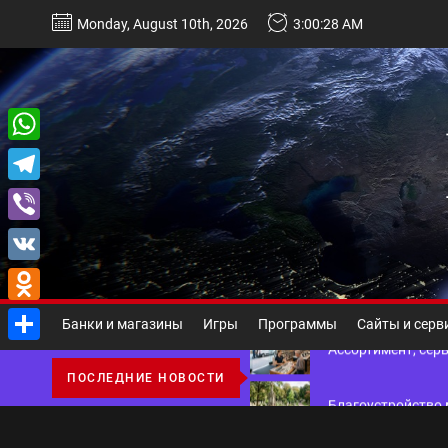
Перейти
Monday, August 10th, 2026
3:00:29 AM
к
содержимому
Некастодиальный криптоко
WhatsApp
Telegram
Виды и назначение материа
Viber
Основы поисковой
VK
Odnoklassniki
Ассортимент, сер
Банки и магазины
Игры
Программы
Сайты и серв
Отправить
Благоустройство 
ПОСЛЕДНИЕ НОВОСТИ
Некастодиальный криптоко