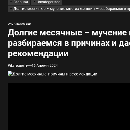
Главная
Uncategorised
Долгие месячные – мучение многих женщин — разбираемся в 
лов для ногтевого сервиса, наращивания ресниц и депиляции
UNCATEGORISED
 оптимизации для коммерческих веб-ресурсов
Долгие месячные – мучение
разбираемся в причинах и д
вис и доставка в магазине цифровой техники, работающем с 2010 г
рекомендации
мест захоронения: правила установки оград и методы реставрации
Piks_panel_r
16 Апреля 2024
шелек: принципы работы, риски и способы хранения криптовалют