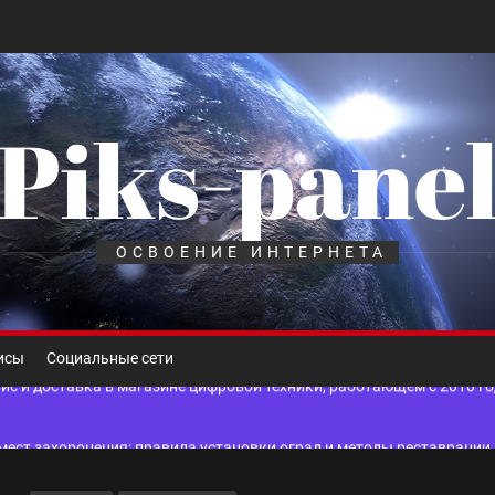
Piks-pane
шелек: принципы работы, риски и способы хранения криптовалют
лов для ногтевого сервиса, наращивания ресниц и депиляции
ОСВОЕНИЕ ИНТЕРНЕТА
 оптимизации для коммерческих веб-ресурсов
вис и доставка в магазине цифровой техники, работающем с 2010 г
исы
Социальные сети
мест захоронения: правила установки оград и методы реставрации
шелек: принципы работы, риски и способы хранения криптовалют