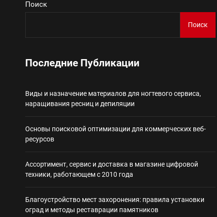
Поиск
Виды и назначение материа
Поиск
Основы поисковой
Последние Публикации
Ассортимент, сер
Виды и назначение материалов для ногтевого сервиса,
Благоустройство 
наращивания ресниц и депиляции
Некастодиальный криптоко
Основы поисковой оптимизации для коммерческих веб-
ресурсов
Ассортимент, сервис и доставка в магазине цифровой
техники, работающем с 2010 года
Благоустройство мест захоронения: правила установки
оград и методы реставрации памятников