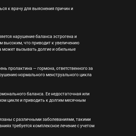
ься к врачу для выяснения причин и
яется нарушение баланса эстрогена и
ом высоким, что приводит к увеличению
а может вызывать долгие и обильные
нь пролактина — гормона, ответственного за
арушению нормального менструального цикла
рмонального баланса. Ее недостаточная или
ом цикле и приводить к долгим месячным
язаны с различными заболеваниями, такими
аниях требуется комплексное лечение с учетом