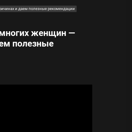
причинах и даем полезные рекомендации
 многих женщин —
аем полезные
ода
 памятников