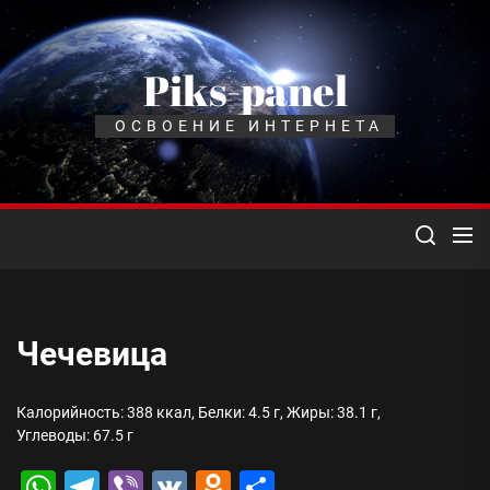
Перейти
к
содержимому
Piks-panel
ОСВОЕНИЕ ИНТЕРНЕТА
Чечевица
Калорийность: 388 ккал, Белки: 4.5 г, Жиры: 38.1 г,
Углеводы: 67.5 г
WhatsApp
Telegram
Viber
VK
Odnoklassniki
Отправить