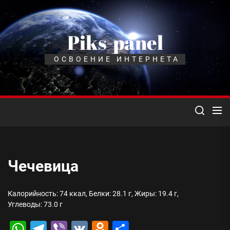
Перейти
к
содержимому
Piks-panel
ОСВОЕНИЕ ИНТЕРНЕТА
Чечевица
Калорийность: 74 ккал, Белки: 28.1 г, Жиры: 19.4 г,
Углеводы: 73.0 г
WhatsApp
Telegram
Viber
VK
Odnoklassniki
Отправить