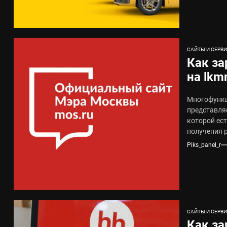
САЙТЫ И СЕРВ
Как за
на lkm
возмо
Многофункц
представля
которой ес
получения 
трудоустрой
Piks_panel_r
САЙТЫ И СЕРВ
Как за