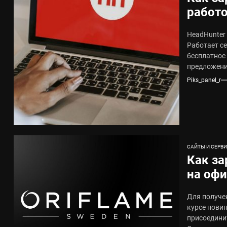
работо
соста
HeadHunter
Работает се
бесплатное
предложений
Piks_panel_r
САЙТЫ И СЕРВ
Как за
на офи
через 
Для получе
курсе нови
присоедини