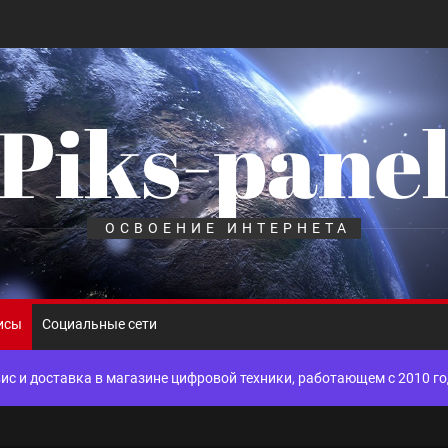
Piks-pane
шелек: принципы работы, риски и способы хранения криптовалют
лов для ногтевого сервиса, наращивания ресниц и депиляции
ОСВОЕНИЕ ИНТЕРНЕТА
 оптимизации для коммерческих веб-ресурсов
вис и доставка в магазине цифровой техники, работающем с 2010 г
исы
Социальные сети
мест захоронения: правила установки оград и методы реставрации
шелек: принципы работы, риски и способы хранения криптовалют