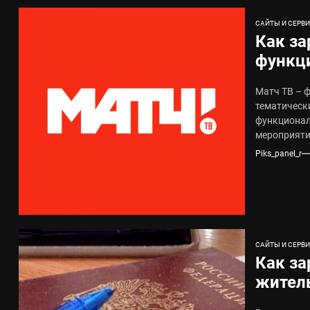
САЙТЫ И СЕРВ
Как за
функци
matcht
Матч ТВ – 
тематическ
функционал
мероприятий
тематически
Piks_panel_r
САЙТЫ И СЕРВ
Как за
житель