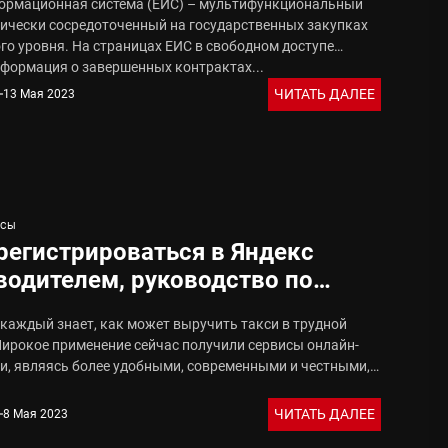
ормационная система (ЕИС) – мультифункциональный
вщику
хнически сосредоточенный на государственных закупках
го уровня. На страницах ЕИС в свободном доступе
нформация о завершенных контрактах...
ЧИТАТЬ ДАЛЕЕ
13 Мая 2023
ИСЫ
регистрироваться в Яндекс
водителем, руководство по
трации
 каждый знает, как может выручить такси в трудной
Широкое применение сейчас получили сервисы онлайн-
си, являясь более удобными, современными и честными,
ЧИТАТЬ ДАЛЕЕ
8 Мая 2023