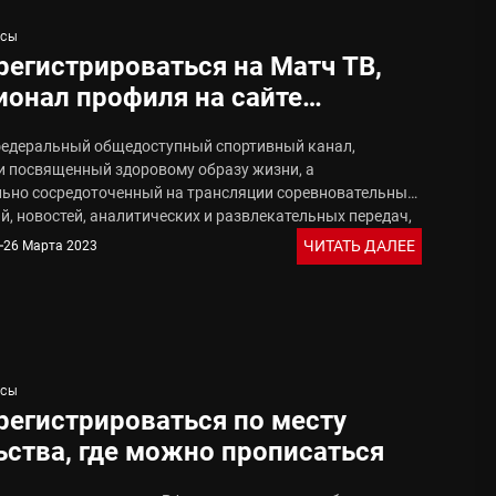
ИСЫ
регистрироваться на Матч ТВ,
онал профиля на сайте
v.ru
федеральный общедоступный спортивный канал,
и посвященный здоровому образу жизни, а
ьно сосредоточенный на трансляции соревновательных
, новостей, аналитических и развлекательных передач,
х...
ЧИТАТЬ ДАЛЕЕ
26 Марта 2023
ИСЫ
регистрироваться по месту
ства, где можно прописаться