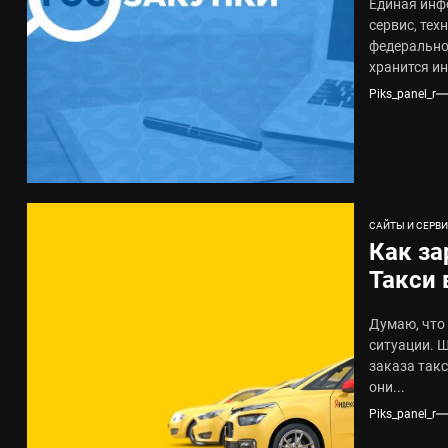
Единая инф
поста
сервис, те
федерально
хранится и
Piks_panel_r
САЙТЫ И СЕРВ
Как за
Такси 
регис
Думаю, что
ситуации. 
заказа так
они...
Piks_panel_r