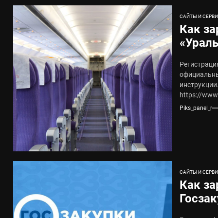
САЙТЫ И СЕРВ
Как за
«Ураль
ограни
Регистраци
официальны
инструкции.
https://www.u
Piks_panel_r
САЙТЫ И СЕРВ
Как за
Госзак
регист