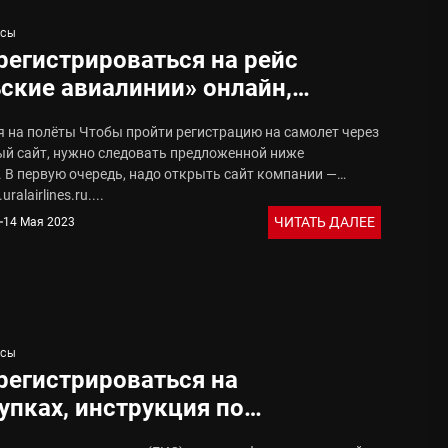
ИСЫ
регистрироваться на рейс
ские авиалинии» онлайн,
чения по регистрации
я на полёты Чтобы пройти регистрацию на самолет через
й сайт, нужно следовать предложенной ниже
 В первую очередь, надо открыть сайт компании —
ralairlines.ru....
ЧИТАТЬ ДАЛЕЕ
14 Мая 2023
ИСЫ
регистрироваться на
упках, инструкция по
рации на закупки.гов.ру