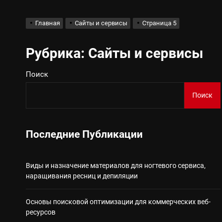
Виды и назначение материа
Главная
Сайты и сервисы
Страница 5
Основы поисковой
Рубрика:
Сайты и сервисы
Поиск
Ассортимент, сер
Поиск
Благоустройство 
Некастодиальный криптоко
Последние Публикации
Виды и назначение материалов для ногтевого сервиса,
наращивания ресниц и депиляции
Основы поисковой оптимизации для коммерческих веб-
ресурсов