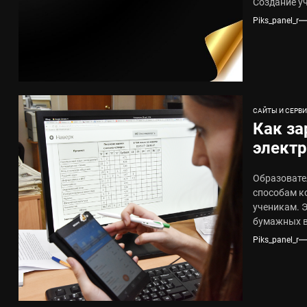
Создание уч
Piks_panel_r
САЙТЫ И СЕРВ
Как за
элект
альте
Образовате
регис
способам к
ученикам. Э
бумажных в
Piks_panel_r