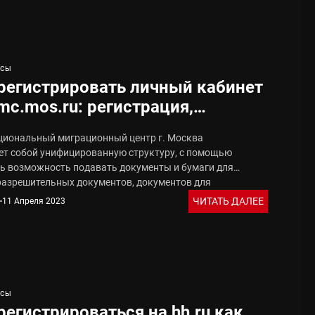
ИСЫ
регистрировать личный кабинет
mc.mos.ru: регистрация,
жности сайта Мос.ру
иональный миграционный центр г. Москва
ет собой унифицированную структуру, с помощью
ть возможность подавать документы и бумаги для
разрешительных документов, документов для
ства...
ЧИТАТЬ ДАЛЕЕ
11 Апреля 2023
ИСЫ
регистрироваться на hh.ru как