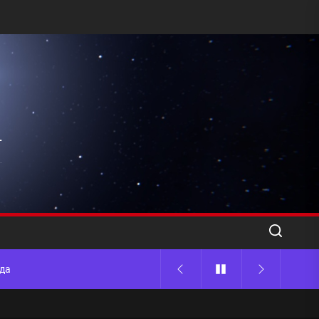
l
ода
 памятников