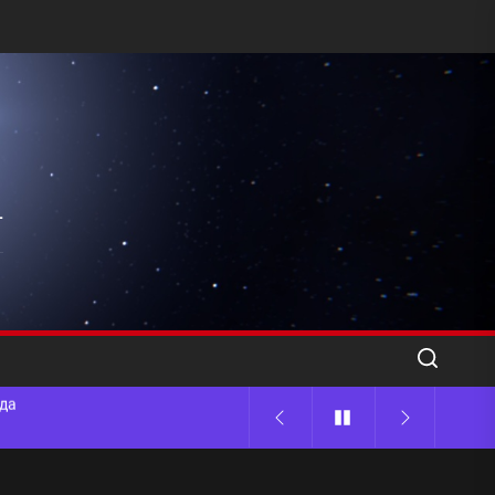
l
ода
 памятников