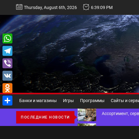
Перейти
Thursday, August 6th, 2026
6:39:10 PM
к
содержимому
Некастодиальный криптоко
WhatsApp
Telegram
Виды и назначение материа
Viber
Основы поисковой
VK
Odnoklassniki
Ассортимент, сер
Банки и магазины
Игры
Программы
Сайты и серв
Отправить
Благоустройство 
ПОСЛЕДНИЕ НОВОСТИ
Некастодиальный криптоко