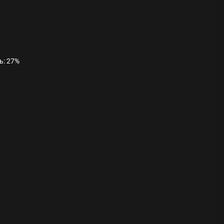
ь: 27%
ода
 памятников