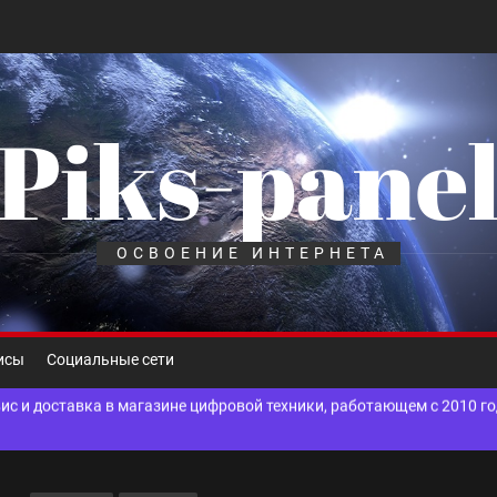
Piks-pane
шелек: принципы работы, риски и способы хранения криптовалют
лов для ногтевого сервиса, наращивания ресниц и депиляции
ОСВОЕНИЕ ИНТЕРНЕТА
 оптимизации для коммерческих веб-ресурсов
вис и доставка в магазине цифровой техники, работающем с 2010 г
исы
Социальные сети
мест захоронения: правила установки оград и методы реставрации
шелек: принципы работы, риски и способы хранения криптовалют