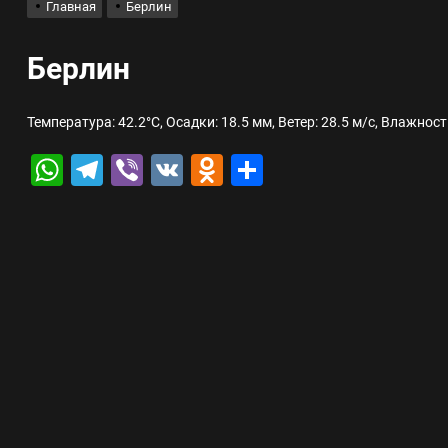
Главная
Берлин
лов для ногтевого сервиса, наращивания ресниц и депиляции
Берлин
 оптимизации для коммерческих веб-ресурсов
Температура: 42.2°C, Осадки: 18.5 мм, Ветер: 28.5 м/с, Влажност
вис и доставка в магазине цифровой техники, работающем с 2010 г
WhatsApp
Telegram
Viber
VK
Odnoklassniki
Отправить
мест захоронения: правила установки оград и методы реставрации
шелек: принципы работы, риски и способы хранения криптовалют