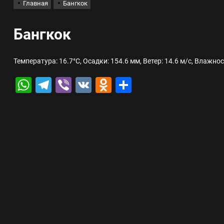
Главная
Бангкок
лов для ногтевого сервиса, наращивания ресниц и депиляции
Бангкок
 оптимизации для коммерческих веб-ресурсов
Температура: 16.7°C, Осадки: 154.6 мм, Ветер: 14.6 м/с, Влажно
WhatsApp
Telegram
Viber
VK
Odnoklassniki
Отправить
вис и доставка в магазине цифровой техники, работающем с 2010 г
мест захоронения: правила установки оград и методы реставрации
шелек: принципы работы, риски и способы хранения криптовалют