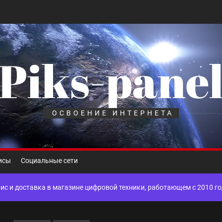
Piks-pane
шелек: принципы работы, риски и способы хранения криптовалют
лов для ногтевого сервиса, наращивания ресниц и депиляции
ОСВОЕНИЕ ИНТЕРНЕТА
 оптимизации для коммерческих веб-ресурсов
исы
Социальные сети
вис и доставка в магазине цифровой техники, работающем с 2010 г
мест захоронения: правила установки оград и методы реставрации
шелек: принципы работы, риски и способы хранения криптовалют