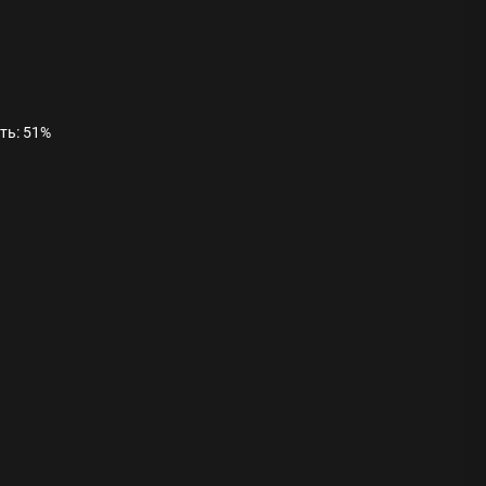
сть: 51%
ода
 памятников