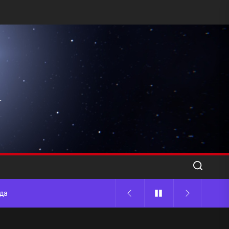
l
ода
 памятников