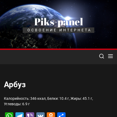
Перейти
к
содержимому
Piks-panel
ОСВОЕНИЕ ИНТЕРНЕТА
Арбуз
Калорийность: 346 ккал, Белки: 10.4 г, Жиры: 45.1 г,
Углеводы: 6.9 г
WhatsApp
Telegram
Viber
VK
Odnoklassniki
Отправить