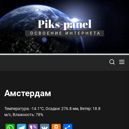
Перейти
к
содержимому
Piks-panel
ОСВОЕНИЕ ИНТЕРНЕТА
Амстердам
Температура: -14.1°C, Осадки: 276.8 мм, Ветер: 18.8
м/с, Влажность: 78%
WhatsApp
Telegram
Viber
VK
Odnoklassniki
Отправить